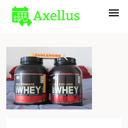
Skip
to
Allt om träning och
axellus.se
content
hälsa