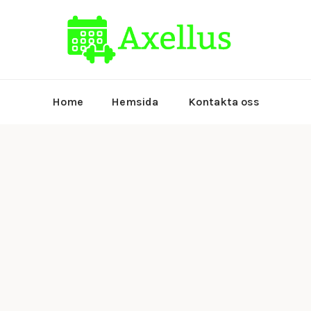
Allt om träni
axellu
Home
Hemsida
Kontakta oss