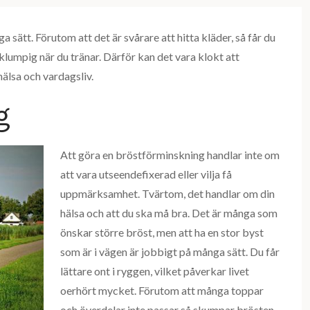
 sätt. Förutom att det är svårare att hitta kläder, så får du
klumpig när du tränar. Därför kan det vara klokt att
älsa och vardagsliv.
g
Att göra en bröstförminskning handlar inte om
att vara utseendefixerad eller vilja få
uppmärksamhet. Tvärtom, det handlar om din
hälsa och att du ska må bra. Det är många som
önskar större bröst, men att ha en stor byst
som är i vägen är jobbigt på många sätt. Du får
lättare ont i ryggen, vilket påverkar livet
oerhört mycket. Förutom att många toppar
och överdelar inte passar så skumpar brösten