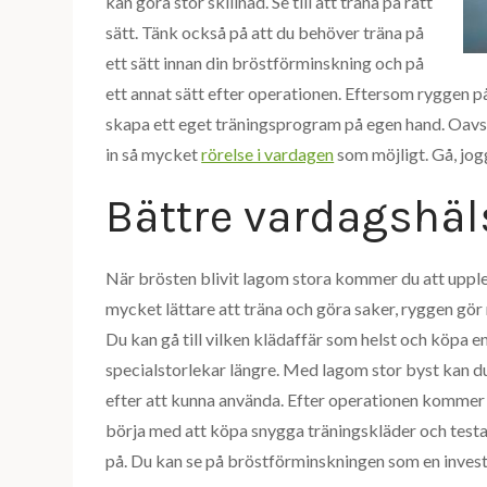
kan göra stor skillnad. Se till att träna på rätt
sätt. Tänk också på att du behöver träna på
ett sätt innan din bröstförminskning och på
ett annat sätt efter operationen. Eftersom ryggen p
skapa ett eget träningsprogram på egen hand. Oavsett
in så mycket
rörelse i vardagen
som möjligt. Gå, jogg
Bättre vardagshäl
När brösten blivit lagom stora kommer du att upplev
mycket lättare att träna och göra saker, ryggen gör 
Du kan gå till vilken klädaffär som helst och köpa e
specialstorlekar längre. Med lagom stor byst kan du
efter att kunna använda. Efter operationen kommer du
börja med att köpa snygga träningskläder och testa p
på. Du kan se på bröstförminskningen som en investe