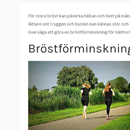
För stora bröst kan påverka hälsan och livet på många
lättare ont i ryggen och bysten kan kännas stor och 
överväga att göra en bröstförminskning för bättre h
Bröstförminsknin