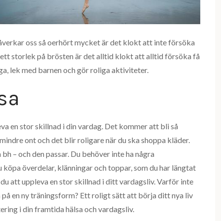
åverkar oss så oerhört mycket är det klokt att inte försöka
 storlek på brösten är det alltid klokt att alltid försöka få
a, lek med barnen och gör roliga aktiviteter.
sa
a en stor skillnad i din vardag. Det kommer att bli så
mindre ont och det blir roligare när du ska shoppa kläder.
n bh – och den passar. Du behöver inte ha några
 köpa överdelar, klänningar och toppar, som du har längtat
 att uppleva en stor skillnad i ditt vardagsliv. Varför inte
å en ny träningsform? Ett roligt sätt att börja ditt nya liv
ring i din framtida hälsa och vardagsliv.