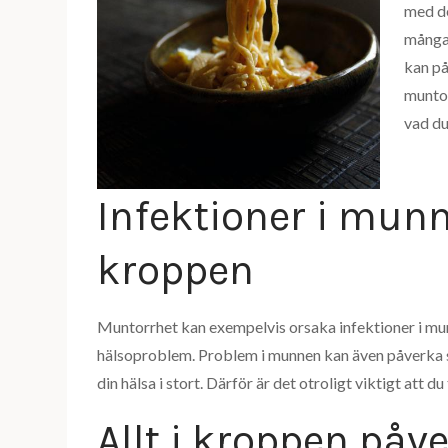
med d
många 
kan på
muntor
vad du
Infektioner i mun
kroppen
Muntorrhet kan exempelvis orsaka infektioner i munne
hälsoproblem. Problem i munnen kan även påverka 
din hälsa i stort. Därför är det otroligt viktigt att 
Allt i kroppen påv