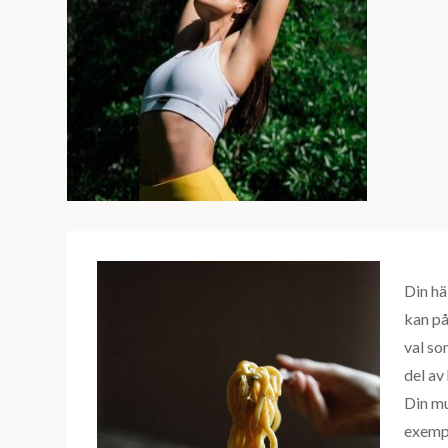
Din hä
kan på
val so
del av
Din m
exempe