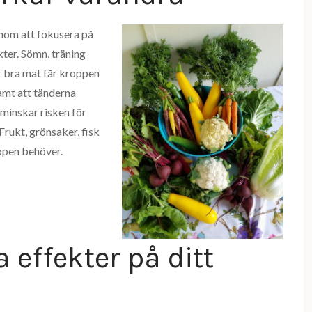
enom att fokusera på
ter. Sömn, träning
r bra mat får kroppen
amt att tänderna
minskar risken för
rukt, grönsaker, fisk
ppen behöver.
effekter på ditt