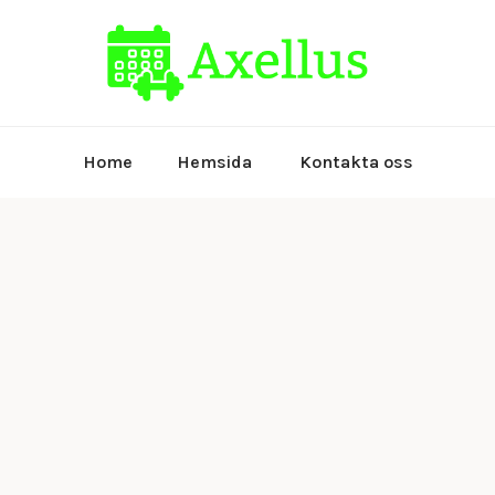
Allt om träni
axellu
Home
Hemsida
Kontakta oss