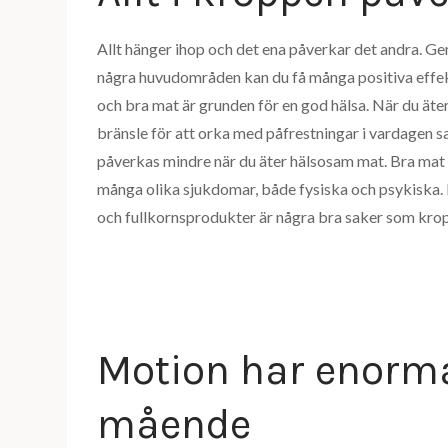
Allt hänger ihop och det ena påverkar det andra. G
några huvudområden kan du få många positiva effek
och bra mat är grunden för en god hälsa. När du äte
bränsle för att orka med påfrestningar i vardagen s
påverkas mindre när du äter hälsosam mat. Bra mat 
många olika sjukdomar, både fysiska och psykiska. F
och fullkornsprodukter är några bra saker som kro
Motion har enorma 
mående